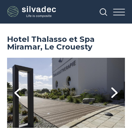
Overslaan
Cookies beheer paneel
en
naar
de
inhoud
gaan
Hotel Thalasso et Spa
Miramar, Le Crouesty
Image
Im
Previous
Next