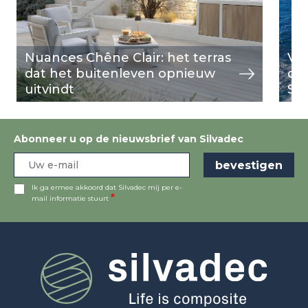
Nuances Chêne Clair: het terras
Vil
dat het buitenleven opnieuw
dr
uitvindt
Si
Abonneer u op de nieuwsbrief van Silvadec
Ik ga ermee akkoord dat Silvadec mij per e-
mail informatie stuurt