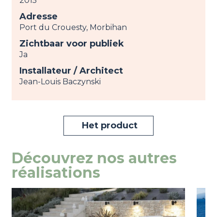
2015
Adresse
Port du Crouesty, Morbihan
Zichtbaar voor publiek
Ja
Installateur / Architect
Jean-Louis Baczynski
Het product
Découvrez nos autres
réalisations
Image
weergeven
Ima
weer