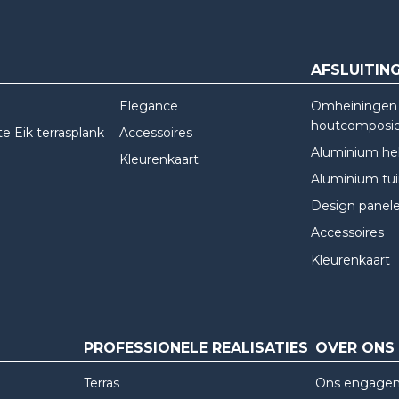
AFSLUITIN
Elegance
Omheiningen 
houtcomposi
e Eik terrasplank
Accessoires
Aluminium he
Kleurenkaart
Aluminium tu
Design panel
Accessoires
Kleurenkaart
PROFESSIONELE REALISATIES
OVER ONS
?
Terras
Ons engage