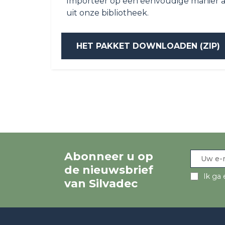
Importeer op een eenvoudige manier a
uit onze bibliotheek.
HET PAKKET DOWNLOADEN (ZIP)
Abonneer u op
de nieuwsbrief
Ik ga 
van Silvadec