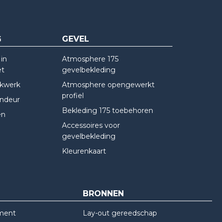
G
GEVEL
in
Atmosphere 175
et
gevelbekleding
kwerk
Atmosphere opengewerkt
profiel
indeur
Bekleding 175 toebehoren
en
Accessoires voor
gevelbekleding
Kleurenkaart
BRONNEN
ment
Lay-out gereedschap