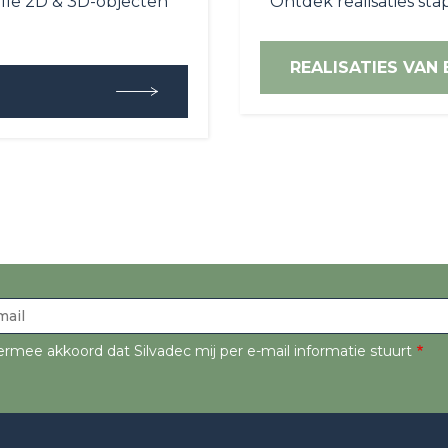
lle 2D & 3D-objecten
Ontdek realisaties stap
REALISATIES VAN 
ermee akkoord dat Silvadec mij per e-mail informatie stuurt