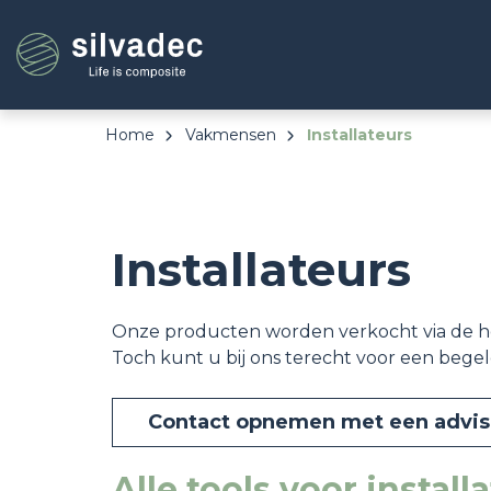
Overslaan
Cookies beheer paneel
en
naar
de
inhoud
gaan
Home
Vakmensen
Installateurs
Installateurs
Onze producten worden verkocht via de h
Toch kunt u bij ons terecht voor een begel
Contact opnemen met een advise
Alle tools voor install