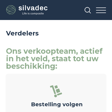
Overslaan
Cookies beheer paneel
en
naar
de
inhoud
gaan
Verdelers
Ons verkoopteam, actief
in het veld, staat tot uw
beschikking:
Bestelling volgen