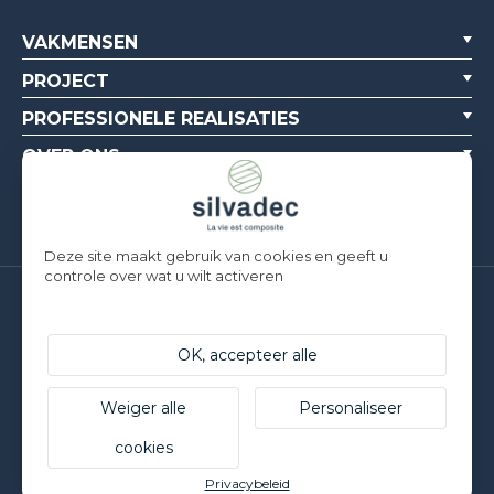
VAKMENSEN
PROJECT
PROFESSIONELE REALISATIES
OVER ONS
BRONNEN
Deze site maakt gebruik van cookies en geeft u
controle over wat u wilt activeren
Silvadec France
Parc d’Activités de l’Estuaire
OK, accepteer alle
F-56190 ARZAL | T. +33 (0)2 97 450 900
Silvadec Deutschland
Ludwig-Erhard-Straße 3
Weiger alle
Personaliseer
D-84069 Schierling | T. +49 9451 9443 500
cookies
© Silvadec - Alle rechten voorbehouden - Niet-contractuele
foto's
Privacybeleid