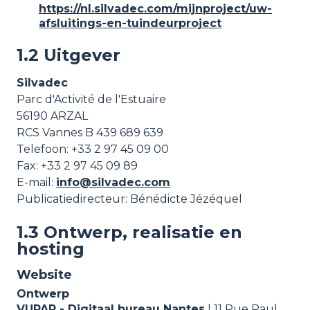
https://nl.silvadec.com/mijnproject/uw-
afsluitings-en-tuindeurproject
1.2 Uitgever
Silvadec
Parc d'Activité de l'Estuaire
56190
ARZAL
RCS Vannes B 439 689 639
Telefoon:
+33 2 97 45 09 00
Fax: +33 2 97 45 09 89
E-mail:
info@silvadec.com
Publicatiedirecteur: Bénédicte Jézéquel
1.3 Ontwerp, realisatie en
hosting
Website
Ontwerp
VUPAR - Digitaal bureau Nantes
| 11 Rue Paul