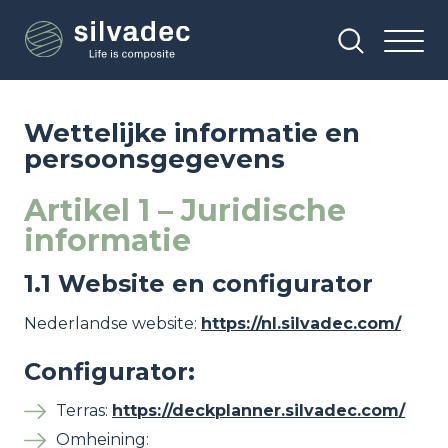
Overslaan
Cookies beheer paneel
en
naar
de
inhoud
gaan
Wettelijke informatie en
persoonsgegevens
Artikel 1 – Juridische
informatie
1.1 Website en configurator
Nederlandse website:
https://nl.silvadec.com/
Configurator:
Terras:
https://deckplanner.silvadec.com/
Omheining: