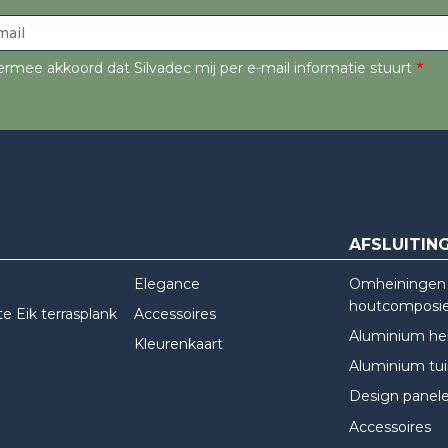
ermee akkoord dat Silvadec mij per e-mail informatie stuurt
AFSLUITIN
Elegance
Omheiningen 
houtcomposi
e Eik terrasplank
Accessoires
Aluminium he
Kleurenkaart
Aluminium tu
Design panel
Accessoires