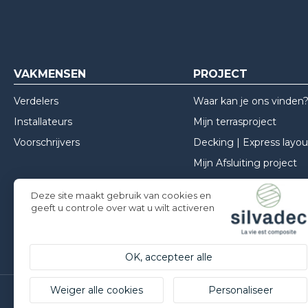
VAKMENSEN
PROJECT
Verdelers
Waar kan je ons vinden
Installateurs
Mijn terrasproject
Voorschrijvers
Decking | Express layou
Mijn Afsluiting project
Mijn Gevel project
Deze site maakt gebruik van cookies en
Inspiraties
geeft u controle over wat u wilt activeren
Installatie advies
OK, accepteer alle
Weiger alle cookies
Personaliseer