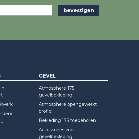
G
GEVEL
in
Atmosphere 175
et
gevelbekleding
kwerk
Atmosphere opengewerkt
profiel
indeur
Bekleding 175 toebehoren
en
Accessoires voor
gevelbekleding