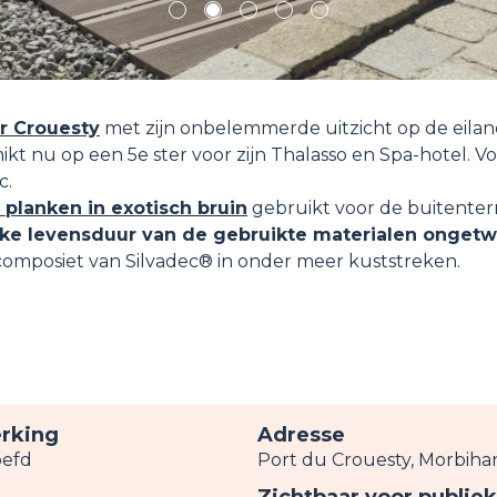
1
2
3
4
5
r Crouesty
met zijn onbelemmerde uitzicht op de eilan
kt nu op een 5e ster voor zijn Thalasso en Spa-hotel. 
c.
planken in exotisch bruin
gebruikt voor de buitenter
jke levensduur van de gebruikte materialen ongetw
omposiet van Silvadec® in onder meer kuststreken.
rking
Adresse
efd
Port du Crouesty, Morbiha