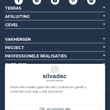
TERRAS
AFSLUITING
GEVEL
VAKMENSEN
PROJECT
PROFESSIONELE REALISATIES
OVER ONS
BRONNEN
Deze site maakt gebruik van cookies en geeft u
controle over wat u wilt activeren
Silvadec France
Parc d’Activités de l’Estuaire
F-56190 ARZAL | T. +33 (0)2 97 450 900
OK, accepteer alle