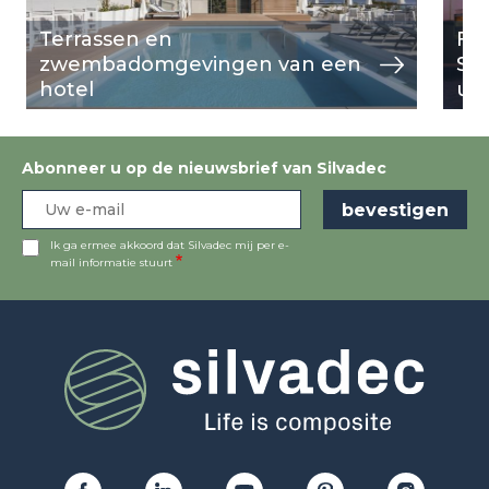
Terrassen en
Ful
zwembadomgevingen van een
Sil
hotel
uit
Abonneer u op de nieuwsbrief van Silvadec
Ik ga ermee akkoord dat Silvadec mij per e-
mail informatie stuurt