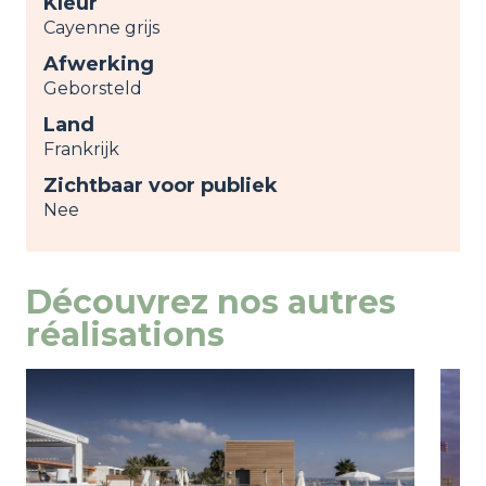
Kleur
Cayenne grijs
Afwerking
Geborsteld
Land
Frankrijk
Zichtbaar voor publiek
Nee
Découvrez nos autres
réalisations
Image
weergeven
Ima
weer