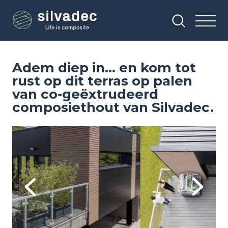
Overslaan
Cookies beheer paneel
en
naar
de
inhoud
gaan
Adem diep in... en kom tot
rust op dit terras op palen
van co-geëxtrudeerd
composiethout van Silvadec.
Image
Previous
Next