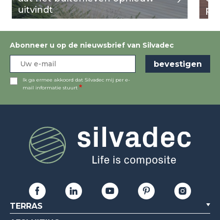
uitvindt
per
Abonneer u op de nieuwsbrief van Silvadec
Ik ga ermee akkoord dat Silvadec mij per e-
mail informatie stuurt
TERRAS