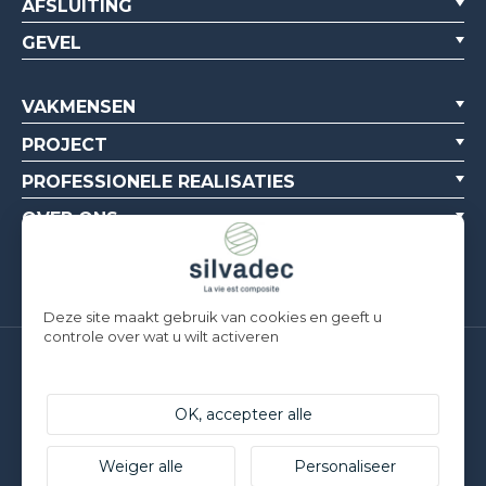
AFSLUITING
GEVEL
VAKMENSEN
PROJECT
PROFESSIONELE REALISATIES
OVER ONS
BRONNEN
Deze site maakt gebruik van cookies en geeft u
controle over wat u wilt activeren
Silvadec France
Parc d’Activités de l’Estuaire
OK, accepteer alle
F-56190 ARZAL | T. +33 (0)2 97 450 900
Silvadec Deutschland
Ludwig-Erhard-Straße 3
Weiger alle
Personaliseer