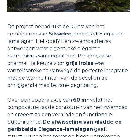
Dit project benadrukt de kunst van het
combineren van
Silvadec
composiet Elegance-
lamelagen. Het doel? Een zwembadterras
ontwerpen waar eigentijdse elegantie
harmonieus samengaat met Provençaalse
charme. De keuze voor
grijs Iroise
was
vanzelfsprekend vanwege de perfecte integratie
met de warme tinten van de gevel en de
omliggende mediterrane begroeiing.
Over een oppervlakte van
60 m²
volgt het
composietterras de contouren van het zwembad
en creëert zo een verfijnde en functionele
buitenruimte.
De afwisseling van gladde en
geribbelde Elegance-lamelagen
geeft
structuur aan het terras en biedt uitstekende