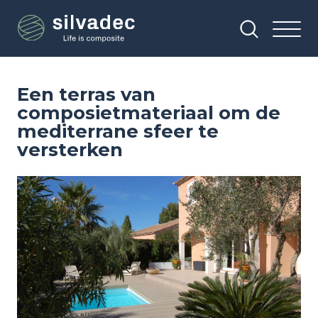
Overslaan
Cookies beheer paneel
en
naar
de
inhoud
gaan
Een terras van
composietmateriaal om de
mediterrane sfeer te
versterken
Image