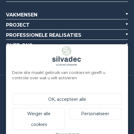
VAKMENSEN
PROJECT
PROFESSIONELE REALISATIES
OVER ONS
BRONNEN
Deze site maakt gebruik van cookies en geeft u
controle over wat u wilt activeren
Silvadec France
Parc d’Activités de l’Estuaire
OK, accepteer alle
F-56190 ARZAL | T. +33 (0)2 97 450 900
Silvadec Deutschland
Ludwig-Erhard-Straße 3
Weiger alle
Personaliseer
D-84069 Schierling | T. +49 9451 9443 500
cookies
© Silvadec - Alle rechten voorbehouden - Niet-contractuele
foto's