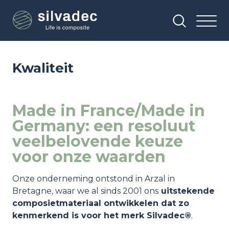
Overslaan
Cookies beheer paneel
en
naar
de
inhoud
gaan
Kwaliteit
Made in France/Made in
Germany: een resoluut
veelbelovende keuze
voor onze waarden
Onze onderneming ontstond in Arzal in
Bretagne, waar we al sinds 2001 ons
uitstekende
composietmateriaal ontwikkelen dat zo
kenmerkend is voor het merk Silvadec®
.