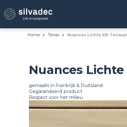
Overslaan
Cookies beheer paneel
en
naar
de
inhoud
gaan
Home
Terras
Nuances Lichte Eik Terrasp
Nuances Lichte 
gemaakt in Frankrijk & Duitsland
Gegarandeerd product
Respect voor het milieu