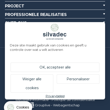
PROJECT
PROFESSIONELE REALISATIES
OVER ONS
BRONNEN
Deze site maakt gebruik van cookies en geeft u
controle over wat u wilt activeren
Silvadec France
Parc d’Activités de l’Estuaire
F-56190 ARZAL | T. +33 (0)2 97 450 900
OK, accepteer alle
Silvadec Deutschland
Ludwig-Erhard-Straße 3
Weiger alle
Personaliseer
D-84069 Schierling | T. +49 9451 9443 500
cookies
© Silvadec - Alle rechten voorbehouden - Niet-contractuele
foto's
Privacybeleid
Wettelijke informatie
-
Politique de confidentialité
Grouplive - Webagentschap