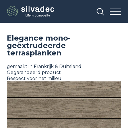
Overslaan
Cookies beheer paneel
en
naar
de
inhoud
gaan
Elegance mono-
geëxtrudeerde
terrasplanken
gemaakt in Frankrijk & Duitsland
Gegarandeerd product
Respect voor het milieu