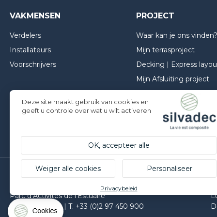
VAKMENSEN
PROJECT
Verdelers
Waar kan je ons vinden
Installateurs
Mijn terrasproject
Voorschrijvers
Decking | Express layou
Mijn Afsluiting project
Mijn Gevel project
Deze site maakt gebruik van cookies en
Inspiraties
geeft u controle over wat u wilt activeren
Installatie advies
OK, accepteer alle
Weiger alle cookies
Personaliseer
Silvadec France
S
Privacybeleid
Parc d’Activités de l’Estuaire
L
F-56190 ARZAL | T. +33 (0)2 97 450 900
D