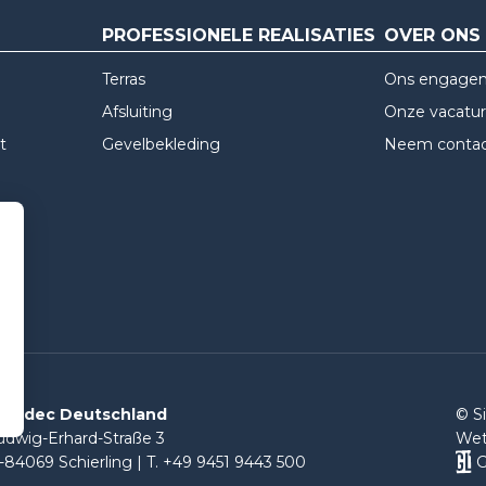
PROFESSIONELE REALISATIES
OVER ONS
?
Terras
Ons engage
Afsluiting
Onze vacatu
t
Gevelbekleding
Neem contac
ilvadec Deutschland
© S
udwig-Erhard-Straße 3
Wett
-84069 Schierling | T. +49 9451 9443 500
G