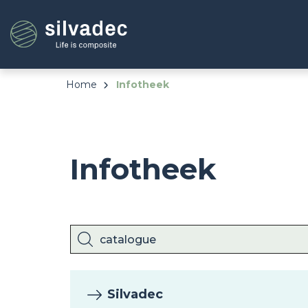
Overslaan
Cookies beheer paneel
en
naar
de
inhoud
gaan
Home
Infotheek
Infotheek
Silvadec