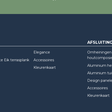
AFSLUITIN
Elegance
Omheiningen 
houtcomposi
e Eik terrasplank
Accessoires
Aluminium he
Kleurenkaart
Aluminium tu
Design panel
Accessoires
Kleurenkaart