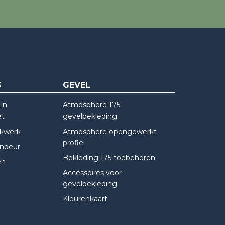
G
GEVEL
in
Atmosphere 175
et
gevelbekleding
kwerk
Atmosphere opengewerkt
profiel
indeur
Bekleding 175 toebehoren
en
Accessoires voor
gevelbekleding
Kleurenkaart