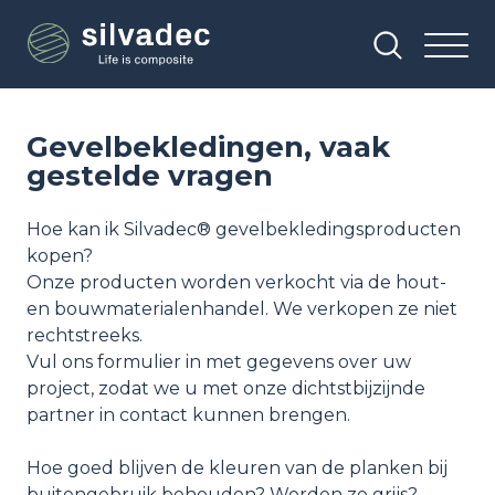
Overslaan
Cookies beheer paneel
en
naar
de
inhoud
gaan
Gevelbekledingen, vaak
gestelde vragen
Hoe kan ik Silvadec® gevelbekledingsproducten
kopen?
Onze producten worden verkocht via de hout-
en bouwmaterialenhandel. We verkopen ze niet
rechtstreeks.
Vul ons formulier in met gegevens over uw
project, zodat we u met onze dichtstbijzijnde
partner in contact kunnen brengen.
Hoe goed blijven de kleuren van de planken bij
buitengebruik behouden? Worden ze grijs?